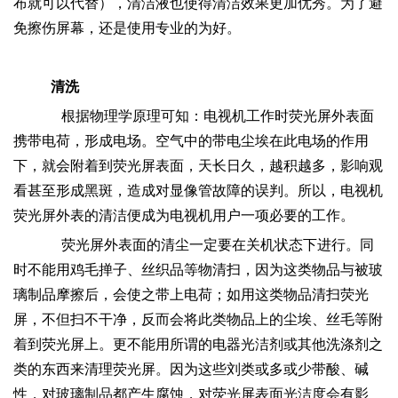
布就可以代替），清洁液也使得清洁效果更加优秀。为了避
免擦伤屏幕，还是使用专业的为好。
清洗
根据物理学原理可知：电视机工作时荧光屏外表面
携带电荷，形成电场。空气中的带电尘埃在此电场的作用
下，就会附着到荧光屏表面，天长日久，越积越多，影响观
看甚至形成黑斑，造成对显像管故障的误判。所以，电视机
荧光屏外表的清洁便成为电视机用户一项必要的工作。
荧光屏外表面的清尘一定要在关机状态下进行。同
时不能用鸡毛掸子、丝织品等物清扫，因为这类物品与被玻
璃制品摩擦后，会使之带上电荷；如用这类物品清扫荧光
屏，不但扫不干净，反而会将此类物品上的尘埃、丝毛等附
着到荧光屏上。更不能用所谓的电器光洁剂或其他洗涤剂之
类的东西来清理荧光屏。因为这些刘类或多或少带酸、碱
性，对玻璃制品都产生腐蚀，对荧光屏表面光洁度会有影